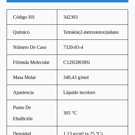
Código HS
342303
Químico
Tetrakis(2-metoxietoxi)silano
Número De Caso
7320-83-4
Fórmula Molecular
C12H28O8Si
Masa Molar
340,43 g/mol
Apariencia
Líquido incoloro
Punto De
305 °C
Ebullición
Densidad
1,13 g/cm³ (a 25 °C)