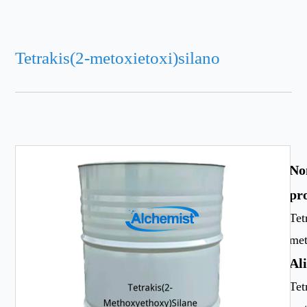
Tetrakis(2-metoxietoxi)silano
No
pr
Tet
met
Al
Tet