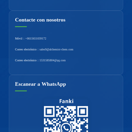
Contacte con nosotros
Móvil：
+8615651039172
Correo electrónico：
sales9@alchemist-chem.com
Correo electrónico：
1531585804@qq.com
Escanear a WhatsApp