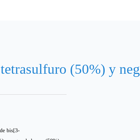
il]tetrasulfuro (50%) y n
de bis[3-