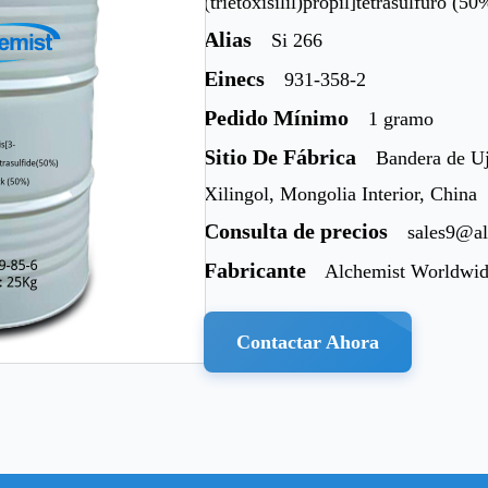
(trietoxisilil)propil]tetrasulfuro 
Alias
Si 266
Einecs
931-358-2
Pedido Mínimo
1 gramo
Sitio De Fábrica
Bandera de Uj
Xilingol, Mongolia Interior, China
Consulta de precios
sales9@a
Fabricante
Alchemist Worldwid
Contactar Ahora