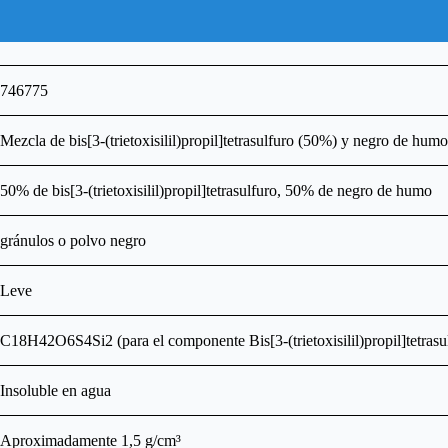
746775
Mezcla de bis[3-(trietoxisilil)propil]tetrasulfuro (50%) y negro de hum
50% de bis[3-(trietoxisilil)propil]tetrasulfuro, 50% de negro de humo
gránulos o polvo negro
Leve
C18H42O6S4Si2 (para el componente Bis[3-(trietoxisilil)propil]tetrasu
Insoluble en agua
Aproximadamente 1,5 g/cm³