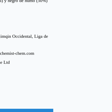
(50%) y negro de humo (50%)
imqin Occidental, Liga de
lchemist-chem.com
e Ltd