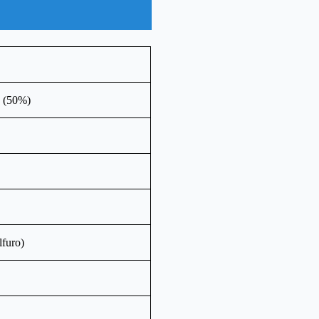
o (50%)
lfuro)