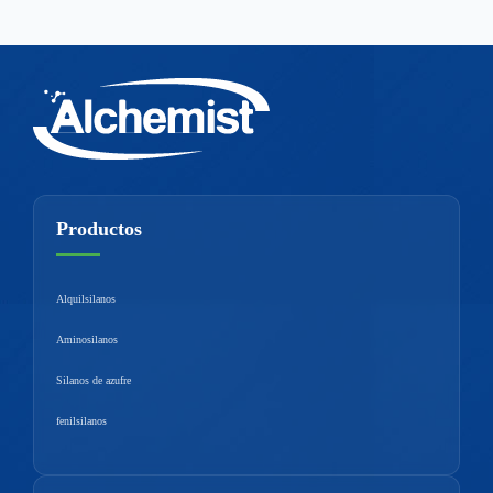
Productos
Alquilsilanos
Aminosilanos
Silanos de azufre
fenilsilanos