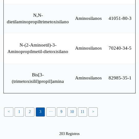
N,N-
Aminosilanos
41051-80-3
dietilaminopropiltrimetoxisilano
N-(2-Aminoetil)-3-
Aminosilanos
70240-34-5
Aminopropilmetil-dietoxisilano
Bis[3-
Aminosilanos
82985-35-1
(trimetoxisilil)propil]amina
<
1
2
3
···
9
10
11
>
203 Registros