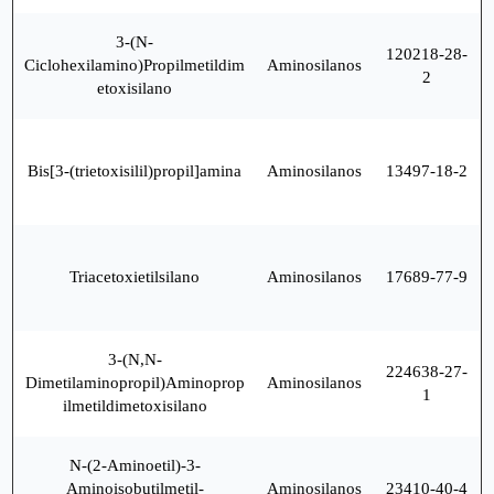
3-(N-
120218-28-
Ciclohexilamino)Propilmetildim
Aminosilanos
2
etoxisilano
Bis[3-(trietoxisilil)propil]amina
Aminosilanos
13497-18-2
Triacetoxietilsilano
Aminosilanos
17689-77-9
3-(N,N-
224638-27-
Dimetilaminopropil)Aminoprop
Aminosilanos
1
ilmetildimetoxisilano
N-(2-Aminoetil)-3-
Aminoisobutilmetil-
Aminosilanos
23410-40-4